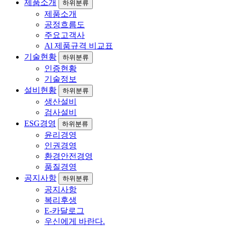
제품소개
하위분류
제품소개
공정흐름도
주요고객사
Al 제품규격 비교표
기술현황
하위분류
인증현황
기술정보
설비현황
하위분류
생산설비
검사설비
ESG경영
하위분류
윤리경영
인권경영
환경안전경영
품질경영
공지사항
하위분류
공지사항
복리후생
E-카달로그
우신에게 바란다.