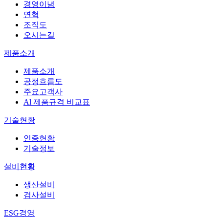
경영이념
연혁
조직도
오시는길
제품소개
제품소개
공정흐름도
주요고객사
Al 제품규격 비교표
기술현황
인증현황
기술정보
설비현황
생산설비
검사설비
ESG경영