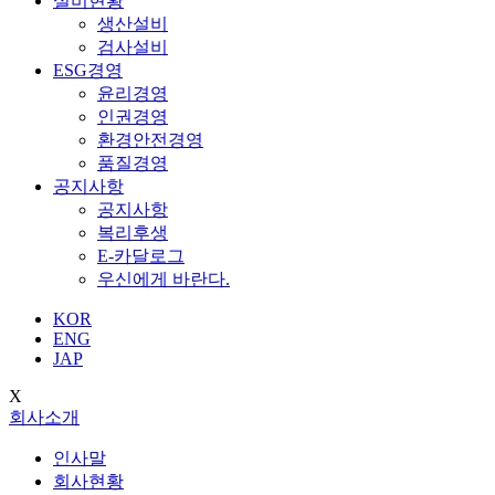
설비현황
생산설비
검사설비
ESG경영
윤리경영
인권경영
환경안전경영
품질경영
공지사항
공지사항
복리후생
E-카달로그
우신에게 바란다.
KOR
ENG
JAP
X
회사소개
인사말
회사현황