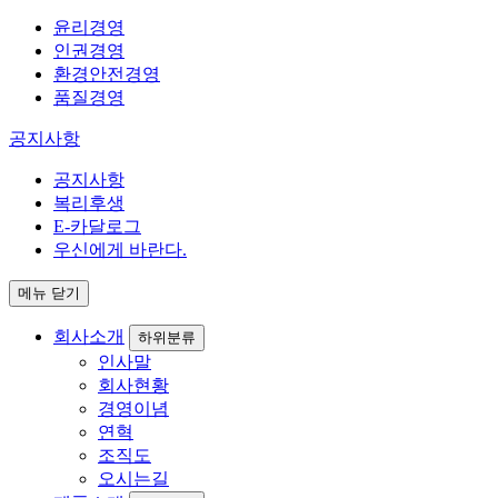
윤리경영
인권경영
환경안전경영
품질경영
공지사항
공지사항
복리후생
E-카달로그
우신에게 바란다.
메뉴 닫기
회사소개
하위분류
인사말
회사현황
경영이념
연혁
조직도
오시는길