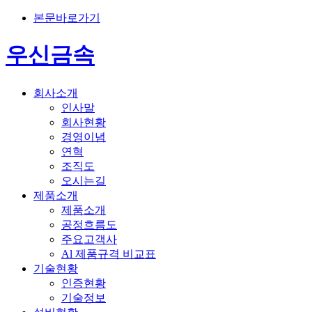
본문바로가기
우신금속
회사소개
인사말
회사현황
경영이념
연혁
조직도
오시는길
제품소개
제품소개
공정흐름도
주요고객사
Al 제품규격 비교표
기술현황
인증현황
기술정보